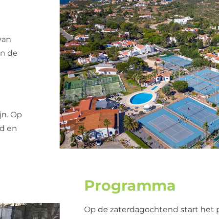
van
an de
jn. Op
ad en
Programma
Op de zaterdagochtend start het p