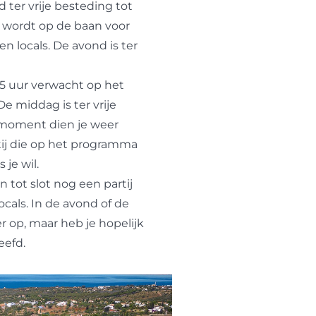
d ter vrije besteding tot
t wordt op de baan voor
n locals. De avond is ter
 uur verwacht op het
e middag is ter vrije
t moment dien je weer
rtij die op het programma
 je wil.
 tot slot nog een partij
cals. In de avond of de
r op, maar heb je hopelijk
eefd.