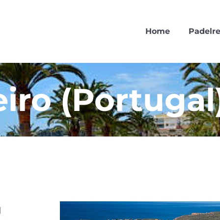
Home
Padelre
iro (Portugal
g